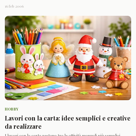
trasformando un semplice foglio in un piccolo oggetto da
16 feb 2006
decorare, usare o regalare. Con pochi materiali facili da trovare,
come cartoncino, forbici, colla e colori, è possibi
HOBBY
Lavori con la carta: idee semplici e creative
da realizzare
I lavori con la carta restano tra le attività manuali più semplici,