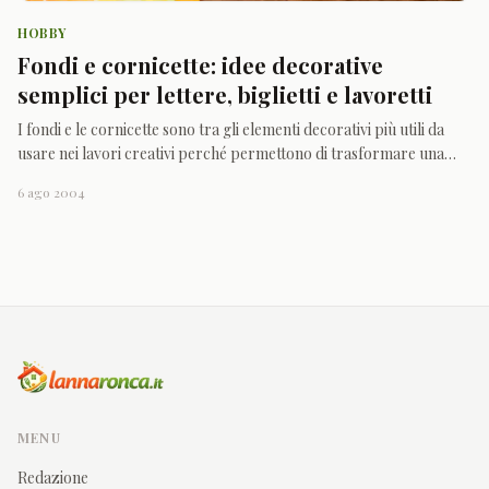
HOBBY
Fondi e cornicette: idee decorative
semplici per lettere, biglietti e lavoretti
I fondi e le cornicette sono tra gli elementi decorativi più utili da
usare nei lavori creativi perché permettono di trasformare una
pagina semplice in qualcosa di più curato, allegro e personale con
6 ago 2004
pochi dettagli grafici ben scelti. Che si tratti di un biglietto, di una
letterina, di una scheda sc
MENU
Redazione