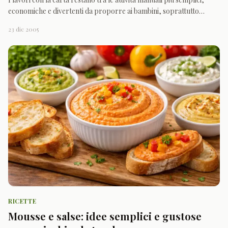
economiche e divertenti da proporre ai bambini, soprattutto
quando si cerca qualcosa di creativo da fare in casa con materiali
23 dic 2005
facili da trovare. Bastano pochi strumenti, un po’ di carta, forbici,
colla e qualche dettaglio decorativ
RICETTE
Mousse e salse: idee semplici e gustose