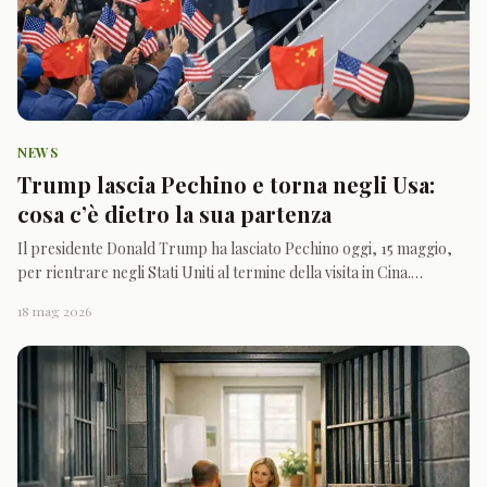
NEWS
Trump lascia Pechino e torna negli Usa:
cosa c’è dietro la sua partenza
Il presidente Donald Trump ha lasciato Pechino oggi, 15 maggio,
per rientrare negli Stati Uniti al termine della visita in Cina.
Secondo la Cnn, l’Air Force One è decollato pochi minuti fa
18 mag 2026
dall’aeroporto internazionale di Pechino, dopo una breve
cerimonia di saluto sulla pista seguita passo dopo pas