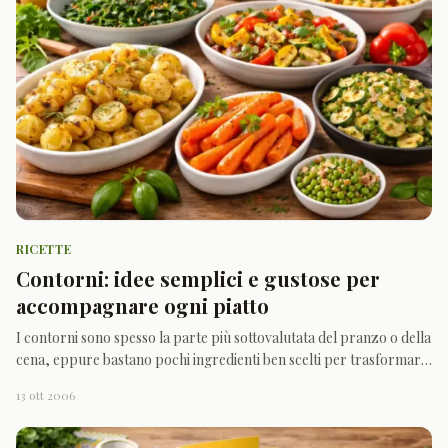
RICETTE
Contorni: idee semplici e gustose per
accompagnare ogni piatto
I contorni sono spesso la parte più sottovalutata del pranzo o della
cena, eppure bastano pochi ingredienti ben scelti per trasformare
un piatto semplice in qualcosa di più completo, equilibrato e
13 ott 2006
invitante. Patate, verdure, ortaggi di stagione e preparazioni veloci
permettono di portare in tavola s