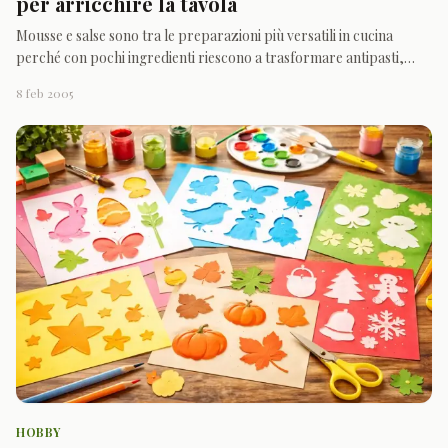
per arricchire la tavola
Mousse e salse sono tra le preparazioni più versatili in cucina
perché con pochi ingredienti riescono a trasformare antipasti,
secondi e buffet in qualcosa di più ricco, colorato e invitante. Ci
8 feb 2005
sono ricette che nascono per accompagnare, altre che diventano
protagoniste di tartine, crostini, verdure
HOBBY