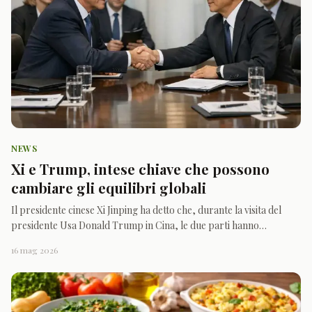
NEWS
Xi e Trump, intese chiave che possono
cambiare gli equilibri globali
Il presidente cinese Xi Jinping ha detto che, durante la visita del
presidente Usa Donald Trump in Cina, le due parti hanno
raggiunto intese comuni su commercio, legami economici e
16 mag 2026
cooperazione pratica, oltre a un accordo per affrontare in modo
più ordinato le reciproche preoccupazioni, come riferis