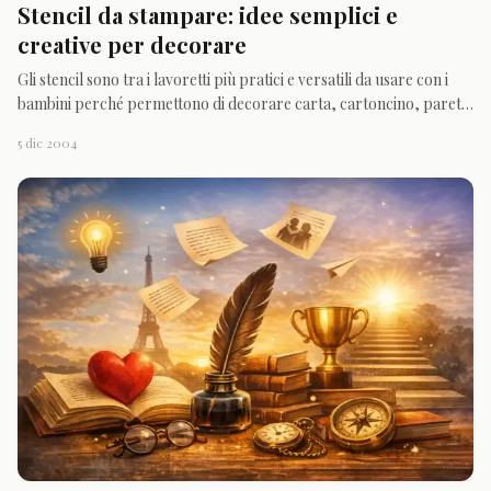
Stencil da stampare: idee semplici e
creative per decorare
Gli stencil sono tra i lavoretti più pratici e versatili da usare con i
bambini perché permettono di decorare carta, cartoncino, pareti,
oggetti e piccoli lavori creativi partendo da forme semplici, facili da
5 dic 2004
ritagliare e subito riconoscibili. Una raccolta di stencil ben
organizzata offre tanti spun