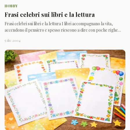
HOBBY
Frasi celebri sui libri e la lettura
Frasi celebri sui libri e la lettura I libri accompagnano la vita,
accendono il pensiero e spesso riescono a dire con poche righe
quello che ognuno sente da sempre senza trovare le parole giuste.
5 dic 2004
In questa raccolta sono riunite alcune delle più belle frasi celebri
dedicate ai libri, alla lettura e a