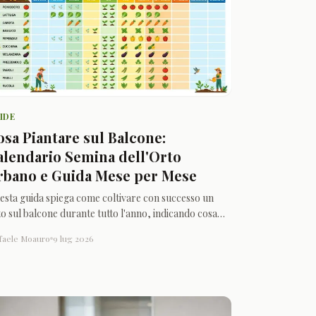
IDE
osa Piantare sul Balcone:
alendario Semina dell'Orto
rbano e Guida Mese per Mese
esta guida spiega come coltivare con successo un
o sul balcone durante tutto l'anno, indicando cosa
ntare in ogni stagione e offrendo consigli pratici su
faele Moauro
9 lug 2026
osizione, vasi e terriccio