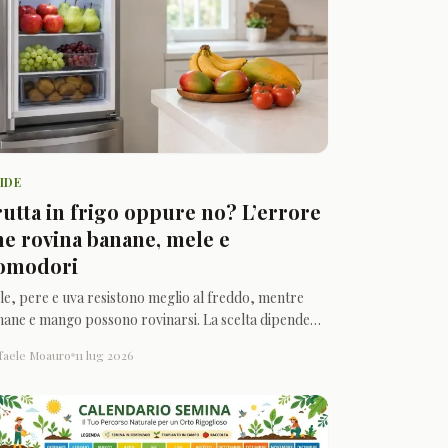
IDE
rutta in frigo oppure no? L’errore
he rovina banane, mele e
omodori
le, pere e uva resistono meglio al freddo, mentre
nane e mango possono rovinarsi. La scelta dipende
la maturazione e dall’origine del frutto.
faele Moauro
11 lug 2026