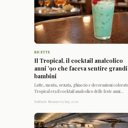
RICETTE
Il Tropical, il cocktail analcolico
anni ’90 che faceva sentire grandi 
bambini
Latte, menta, orzata, ghiaccio e decorazioni colorate:
Tropical era il cocktail analcolico delle feste anni
Novanta, oggi quasi scomparso dai menu dei bar.
Raffaele Moauro
12 lug 2026