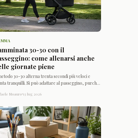
AMMA
amminata 30-30 con il
asseggino: come allenarsi anche
elle giornate piene
metodo 30-30 alterna trenta secondi più veloci e
nta tranquilli. Si può adattare al passeggino, purché
rcorso, ritmo e recupero restino davvero sostenibili.
faele Moauro
13 lug 2026