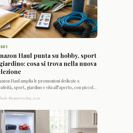
BBY
mazon Haul punta su hobby, sport
giardino: cosa si trova nella nuova
elezione
azon Haul amplia le promozioni dedicate a
atività, sport, giardino e vita all’aperto, con piccoli
cessori economici e consegne separate dagli ordini
faele Moauro
12 lug 2026
azon tradizionali.