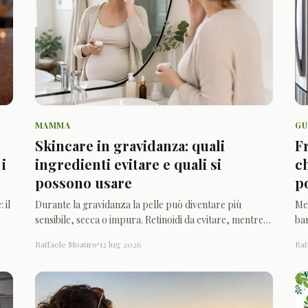
MAMMA
GU
Skincare in gravidanza: quali
F
i
ingredienti evitare e quali si
c
possono usare
p
 il
Durante la gravidanza la pelle può diventare più
Me
sensibile, secca o impura. Retinoidi da evitare, mentre
ba
acido azelaico, glicolico e formule delicate restano
dal
Raffaele Moauro
12 lug 2026
Raf
possibili.