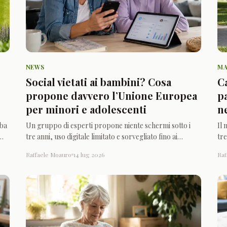
NEWS
M
Social vietati ai bambini? Cosa
C
propone davvero l’Unione Europea
p
per minori e adolescenti
n
rba
Un gruppo di esperti propone niente schermi sotto i
Il 
tre anni, uso digitale limitato e sorvegliato fino ai
tre
tredici, accesso graduale ai social e controlli più severi
pe
Raffaele Moauro
14 lug 2026
Raf
sulle piattaforme.