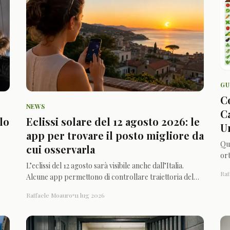
GU
C
NEWS
C
lo
Eclissi solare del 12 agosto 2026: le
U
app per trovare il posto migliore da
Qu
cui osservarla
ort
L’eclissi del 12 agosto sarà visibile anche dall’Italia.
pia
Raf
Alcune app permettono di controllare traiettoria del
esp
Sole, ostacoli, rilievi e condizioni del punto scelto.
Raffaele Moauro
11 lug 2026