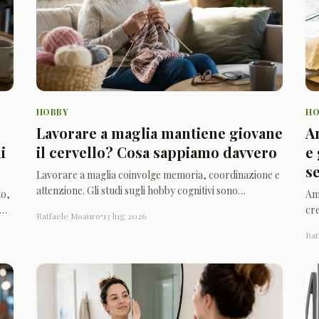
HOBBY
HO
Lavorare a maglia mantiene giovane
A
i
il cervello? Cosa sappiamo davvero
e 
s
Lavorare a maglia coinvolge memoria, coordinazione e
attenzione. Gli studi sugli hobby cognitivi sono
to,
Am
promettenti, ma nessuna attività da sola può prevenire
cre
Raffaele Moauro
13 lug 2026
la demenza.
ac
Raf
Am