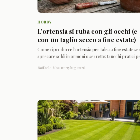
HOBBY
L'ortensia si ruba con gli occhi (e
con un taglio secco a fine estate)
Come riprodurre l'ortensia per talea a fine estate se
sprecare soldi in ormoni o serrette: trucchi pratici p
ingannare la natura e far radicare un ramo rubato.
Raffaele Moauro
15 lug 2026