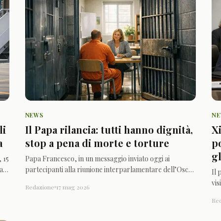
NEWS
N
li
Il Papa rilancia: tutti hanno dignità,
X
a
stop a pena di morte e torture
p
g
 15
Papa Francesco, in un messaggio inviato oggi ai
la
partecipanti alla riunione interparlamentare dell’Osce
Il 
sulla criminalità organizzata, è tornato su un punto che
vis
Redazione
17 mag 2026
ale
considera decisivo: anche chi ha commesso crimini
pa
Re
conserva una dignità che va rispettata. Per questo ha
le
richiamato istituzioni e legislatori
ac