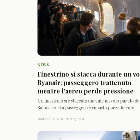
NEWS
Finestrino si stacca durante un vo
Ryanair: passeggero trattenuto
mentre l’aereo perde pressione
Un finestrino si è staccato durante un volo partito da
Salonicco. Un passeggero è rimasto parzialmente
esposto all’esterno prima dell’atterraggio
Raffaele Moauro
11 lug 2026
d’emergenza in Grecia.