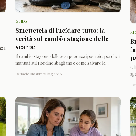
GUIDE
Smettetela di lucidare tutto: la
RI
verità sul cambio stagione delle
B
scarpe
nza
i
er
Il cambio stagione delle scarpe senza ipocrisie: perché i
p
manuali sul riordino sbagliano e come salvare le
Ol
calzature usando solo buonsenso e vecchi giornali.
spe
Raffaele Moauro
15 lug 2026
un
Raf
sce