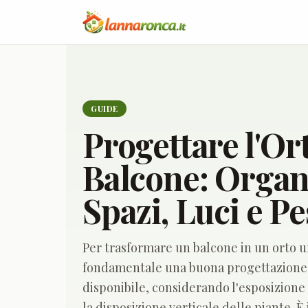
lannaronca.it
GUIDE
Progettare l'Or
Balcone: Organ
Spazi, Luci e Pe
Per trasformare un balcone in un orto ur
fondamentale una buona progettazione c
disponibile, considerando l'esposizione al
la disposizione verticale delle piante. 