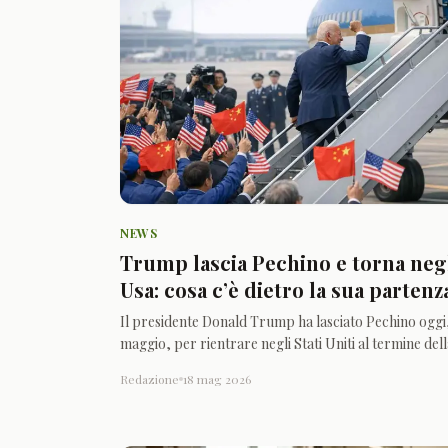
NEWS
Trump lascia Pechino e torna neg
Usa: cosa c’è dietro la sua partenz
Il presidente Donald Trump ha lasciato Pechino oggi,
maggio, per rientrare negli Stati Uniti al termine del
visita in Cina. Secondo la Cnn, l’Air Force One è
Redazione
18 mag 2026
decollato pochi minuti fa dall’aeroporto internazion
di Pechino, dopo una breve cerimonia di saluto sulla
pista seguita passo dopo pas