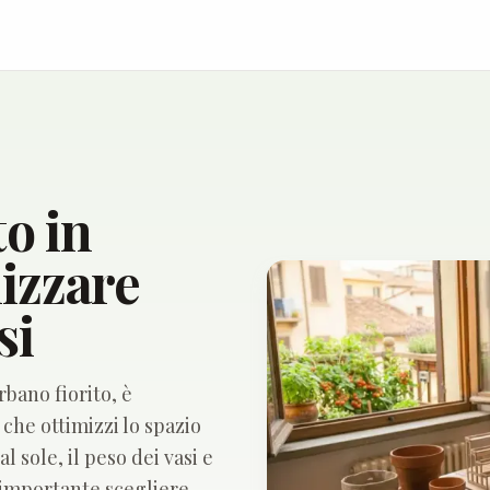
to in
izzare
si
bano fiorito, è
he ottimizzi lo spazio
 sole, il peso dei vasi e
È importante scegliere