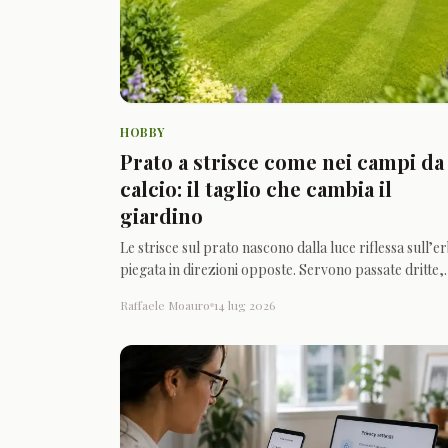
HOBBY
Prato a strisce come nei campi da
calcio: il taglio che cambia il
giardino
Le strisce sul prato nascono dalla luce riflessa sull’e
piegata in direzioni opposte. Servono passate dritte,
larghezza costante e un tagliaerba possibilmente
Raffaele Moauro
14 lug 2026
dotato di rullo.