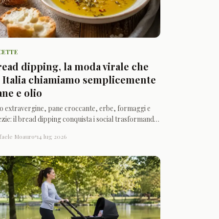
CETTE
read dipping, la moda virale che
n Italia chiamiamo semplicemente
ane e olio
io extravergine, pane croccante, erbe, formaggi e
zie: il bread dipping conquista i social trasformando
 gesto mediterraneo antico in un aperitivo
faele Moauro
14 lug 2026
nografico e condiviso.