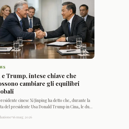
EWS
i e Trump, intese chiave che
ossono cambiare gli equilibri
lobali
presidente cinese Xi Jinping ha detto che, durante la
ita del presidente Usa Donald Trump in Cina, le due
rti hanno raggiunto intese comuni su commercio,
dazione
16 mag 2026
gami economici e cooperazione pratica, oltre a un
cordo per affrontare in modo più ordinato le